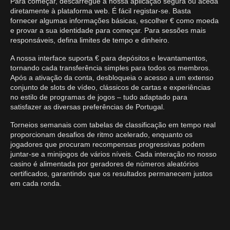
Para começar, descarregue a nossa aplicação segura ou aceda
diretamente à plataforma web. É fácil registar-se. Basta
fornecer algumas informações básicas, escolher € como moeda
e provar a sua identidade para começar. Para sessões mais
responsáveis, defina limites de tempo e dinheiro.
A nossa interface suporta € para depósitos e levantamentos,
tornando cada transferência simples para todos os membros.
Após a ativação da conta, desbloqueia o acesso a um extenso
conjunto de slots de vídeo, clássicos de cartas e experiências
no estilo de programas de jogos – tudo adaptado para
satisfazer as diversas preferências de Portugal.
Torneios semanais com tabelas de classificação em tempo real
proporcionam desafios de ritmo acelerado, enquanto os
jogadores que procuram recompensas progressivas podem
juntar-se a minijogos de vários níveis. Cada interação no nosso
casino é alimentada por geradores de números aleatórios
certificados, garantindo que os resultados permanecem justos
em cada ronda.