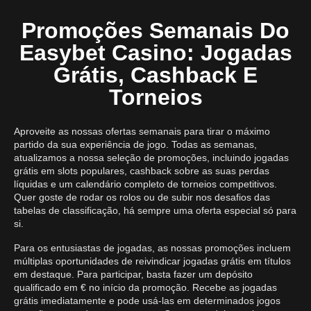
Promoções Semanais Do
Easybet Casino: Jogadas
Grátis, Cashback E
Torneios
Aproveite as nossas ofertas semanais para tirar o máximo
partido da sua experiência de jogo. Todas as semanas,
atualizamos a nossa seleção de promoções, incluindo jogadas
grátis em slots populares, cashback sobre as suas perdas
líquidas e um calendário completo de torneios competitivos.
Quer goste de rodar os rolos ou de subir nos desafios das
tabelas de classificação, há sempre uma oferta especial só para
si.
Para os entusiastas de jogadas, as nossas promoções incluem
múltiplas oportunidades de reivindicar jogadas grátis em títulos
em destaque. Para participar, basta fazer um depósito
qualificado em € no início da promoção. Recebe as jogadas
grátis imediatamente e pode usá-las em determinados jogos