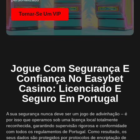
Tornar-Se Um VIP
Jogue Com Segurança E
Confiança No Easybet
Casino: Licenciado E
Seguro Em Portugal
A sua segurança nunca deve ser um jogo de adivinhação – é
por isso que operamos sob uma licença local totalmente
reconhecida, garantindo supervisão rigorosa e conformidade
com todos os regulamentos de Portugal. Como resultado, os
seus dados são protegidos por protocolos de encriptação de