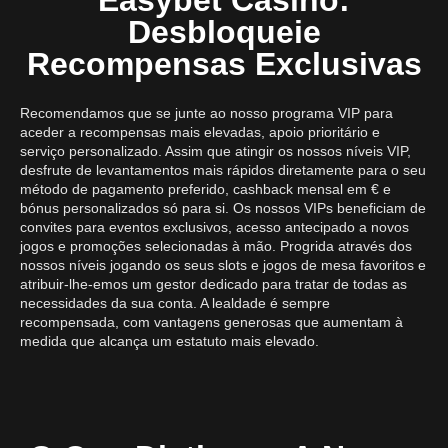
Easybet Casino:
Desbloqueie
Recompensas Exclusivas
Recomendamos que se junte ao nosso programa VIP para
aceder a recompensas mais elevadas, apoio prioritário e
serviço personalizado. Assim que atingir os nossos níveis VIP,
desfrute de levantamentos mais rápidos diretamente para o seu
método de pagamento preferido, cashback mensal em € e
bónus personalizados só para si. Os nossos VIPs beneficiam de
convites para eventos exclusivos, acesso antecipado a novos
jogos e promoções selecionadas à mão. Progrida através dos
nossos níveis jogando os seus slots e jogos de mesa favoritos e
atribuir-lhe-emos um gestor dedicado para tratar de todas as
necessidades da sua conta. A lealdade é sempre
recompensada, com vantagens generosas que aumentam à
medida que alcança um estatuto mais elevado.