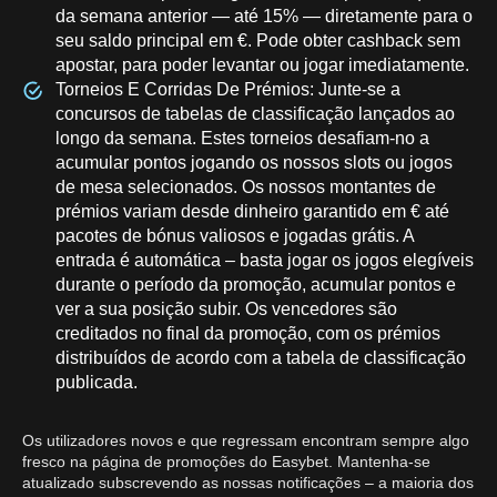
da semana anterior — até 15% — diretamente para o
seu saldo principal em €. Pode obter cashback sem
apostar, para poder levantar ou jogar imediatamente.
Torneios E Corridas De Prémios: Junte-se a
concursos de tabelas de classificação lançados ao
longo da semana. Estes torneios desafiam-no a
acumular pontos jogando os nossos slots ou jogos
de mesa selecionados. Os nossos montantes de
prémios variam desde dinheiro garantido em € até
pacotes de bónus valiosos e jogadas grátis. A
entrada é automática – basta jogar os jogos elegíveis
durante o período da promoção, acumular pontos e
ver a sua posição subir. Os vencedores são
creditados no final da promoção, com os prémios
distribuídos de acordo com a tabela de classificação
publicada.
Os utilizadores novos e que regressam encontram sempre algo
fresco na página de promoções do Easybet. Mantenha-se
atualizado subscrevendo as nossas notificações – a maioria dos