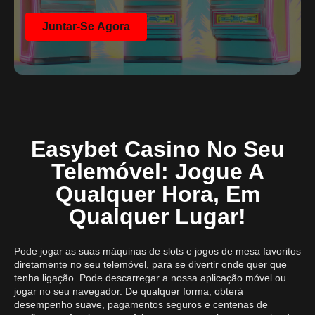
Juntar-Se Agora
Easybet Casino No Seu
Telemóvel: Jogue A
Qualquer Hora, Em
Qualquer Lugar!
Pode jogar as suas máquinas de slots e jogos de mesa favoritos
diretamente no seu telemóvel, para se divertir onde quer que
tenha ligação. Pode descarregar a nossa aplicação móvel ou
jogar no seu navegador. De qualquer forma, obterá
desempenho suave, pagamentos seguros e centenas de