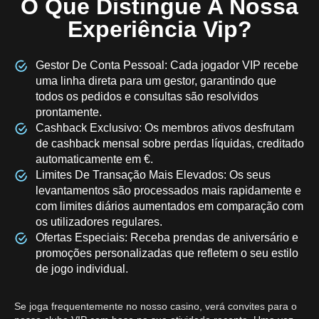
O Que Distingue A Nossa
Experiência Vip?
Gestor De Conta Pessoal: Cada jogador VIP recebe
uma linha direta para um gestor, garantindo que
todos os pedidos e consultas são resolvidos
prontamente.
Cashback Exclusivo: Os membros ativos desfrutam
de cashback mensal sobre perdas líquidas, creditado
automaticamente em €.
Limites De Transação Mais Elevados: Os seus
levantamentos são processados mais rapidamente e
com limites diários aumentados em comparação com
os utilizadores regulares.
Ofertas Especiais: Receba prendas de aniversário e
promoções personalizadas que refletem o seu estilo
de jogo individual.
Se joga frequentemente no nosso casino, verá convites para o