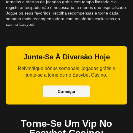
torneios e ofertas de jogadas grátis tem tempo limitado e o
registo antecipado não é necessário, a menos que especificado.
Jogue os seus favoritos, recolha recompensas e torne cada
semana mais recompensadora com as ofertas exclusivas do
casino Easybet.
Junte-Se À Diversão Hoje
Reivindique bónus semanais, jogadas grátis e
junte-se a torneios no Easybet Casino.
Começar
Torne-Se Um Vip No