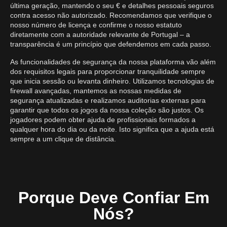
última geração, mantendo o seu € e detalhes pessoais seguros
contra acesso não autorizado. Recomendamos que verifique o
nosso número de licença e confirme o nosso estatuto
diretamente com a autoridade relevante de Portugal – a
transparência é um princípio que defendemos em cada passo.
As funcionalidades de segurança da nossa plataforma vão além
dos requisitos legais para proporcionar tranquilidade sempre
que inicia sessão ou levanta dinheiro. Utilizamos tecnologias de
firewall avançadas, mantemos as nossas medidas de
segurança atualizadas e realizamos auditorias externas para
garantir que todos os jogos da nossa coleção são justos. Os
jogadores podem obter ajuda de profissionais formados a
qualquer hora do dia ou da noite. Isto significa que a ajuda está
sempre a um clique de distância.
Porque Deve Confiar Em
Nós?