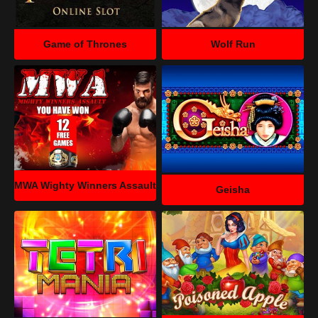
Golden Horns
Wolf Run
MWA Wighty Winners Assault
Geisha