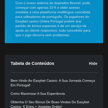
Com o nosso sistema de depósitos flexível, pode
começar com apenas 10 € e obter acesso
imediato a uma plataforma multilingue concebida
para utilizadores de português. Os jogadores do
Easybet casino Online Portugal podem tirar
partido de bónus especiais e de um serviço de
apoio ao cliente responsivo, tudo concebido para
que o jogo decorra sem problemas.
Tabela de Conteúdos
Hide
Bem-Vindo Ao Easybet Casino: A Sua Jornada Começa
Em Portugal!
Como Maximizar A Sua Experiência
Obtenha O Seu Bónus De Boas-Vindas Do Easybet
Casino: € Extra + Jogadas Grátis!