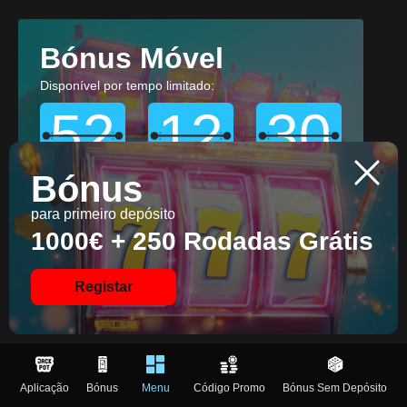
Bónus Móvel
Disponível por tempo limitado:
52
12
28
Bónus
Horas
Minutos
Segundos
para primeiro depósito
Reivindicar Oferta Móvel
1000€ + 250 Rodadas Grátis
Registar
Junte-Se Aos Eventos
Especiais Do Easybet
Aplicação
Bónus
Menu
Código Promo
Bónus Sem Depósito