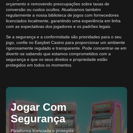
orçamento e removendo preocupações sobre taxas de
conversão ou custos ocultos. Atualizamos também
regularmente a nossa biblioteca de jogos com fornecedores
licenciados localmente, garantindo uma experiência em linha
com as expectativas dos jogadores e os padrões legais.
Se a segurança e a conformidade são prioridades para o seu
jogo, confie no Easybet Casino para proporcionar um ambiente
rigorosamente regulado e transparente. Pode concentrar-se em
divertir-se sabendo que estamos comprometidos com a
segurança e que os seus direitos e propriedade estão
protegidos em todos os momentos.
Jogar Com
Segurança
Plataforma licenciada e protegida