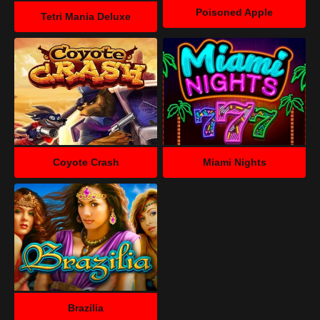
Poisoned Apple
Tetri Mania Deluxe
Coyote Crash
Miami Nights
Brazilia